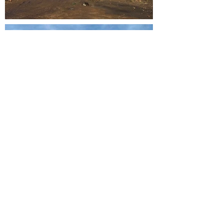
wp2architekten Weber + Pett PartG mbB
Büro
Kontakt