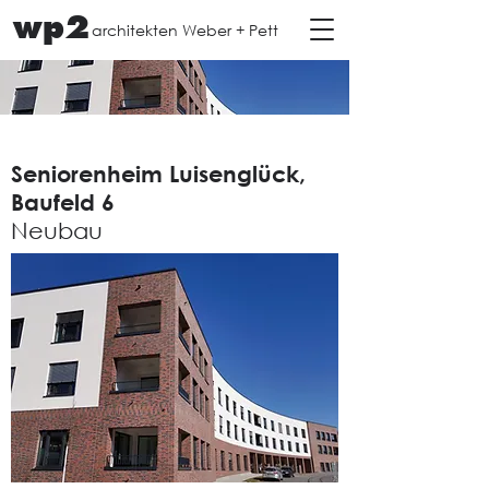
wp2
architekten Weber + Pett
Seniorenheim Luisenglück,
Baufeld 6
Neubau