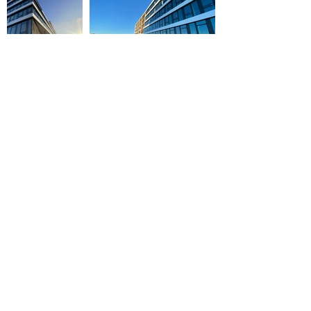
wp2architekten Weber + Pett PartG mbB
Büro
Kontakt