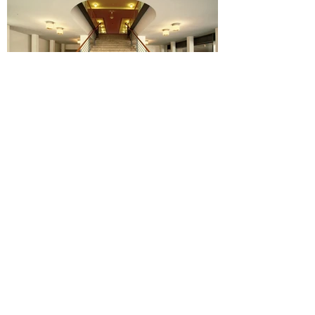
wp2architekten Weber + Pett PartG mbB
Büro
Kontakt
Standort Dortmund
Tewaagstraße 26, 44141 Dortmund
Telefon: 0231 / 558 777 5
E-Mail: dortmund@wp2architekten.de
Standort Düsseldorf
Augustastraße 30, 40477 Düsseldorf
Telefon: 0211 / 583 694 3
E-Mail:
duesseldorf@wp2architekten.de