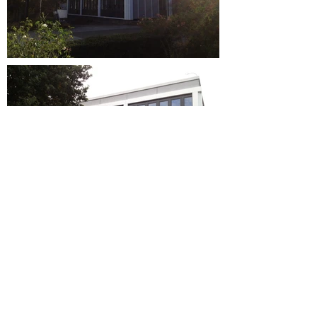
wp2architekten Weber + Pett PartG mbB
Büro
Kontakt
Standort Dortmund
Tewaagstraße 26, 44141 Dortmund